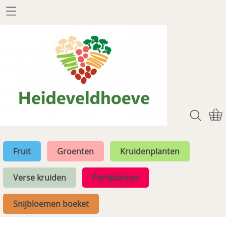
Welkom
Webshop
Fruit
Info
Groenten
Afhalen & levering
Kruidenplanten
Contact
Verse kruiden
Fruit
Groenten
Kruidenplanten
Mijn account
Perkplanten
Verse kruiden
Perkplanten
Snijbloemen boeket
Gastenboek
Snijbloemen boeket