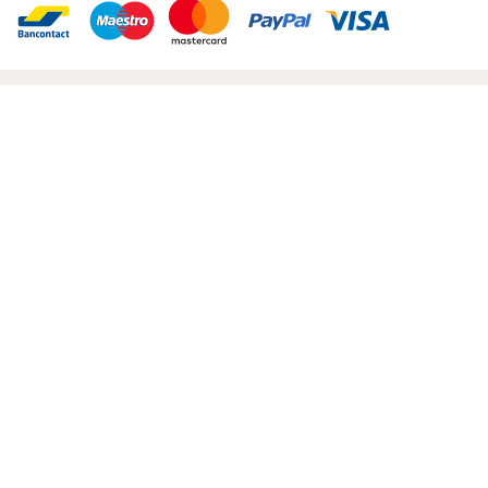
Welkom
Webshop
Info
Afhalen & levering
Contact
Mijn account
Gastenboek
Van Haute, Danny
BE0720265976
Romeinsebaan 58
1785 Merchtem
België
0495502234
Alle prijzen zijn Exclusief BTW
Privacyverklaring